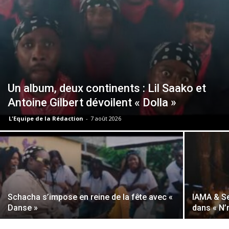
Un album, deux continents : Lil Saako et
Antoine Gilbert dévoilent « Dolla »
L'Equipe de la Rédaction
-
7 août 2026
Schacha s’impose en reine de la fête avec «
IAMA & Se
Danse »
dans « N’