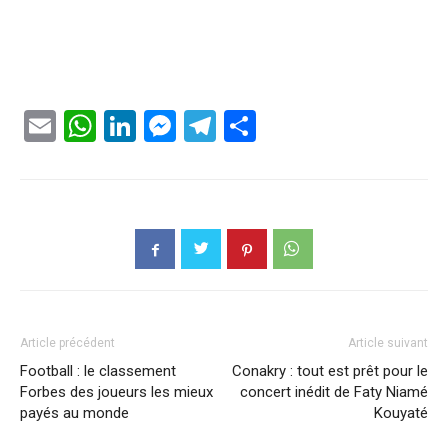
Email
WhatsApp
LinkedIn
Messenger
Telegram
Partager
Article précédent
Article suivant
Football : le classement
Conakry : tout est prêt pour le
Forbes des joueurs les mieux
concert inédit de Faty Niamé
payés au monde
Kouyaté