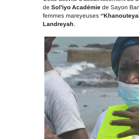
de
Sol’iyo Académie
de Sayon Bamb
femmes mareyeuses
‘’Khanouteyah
Landreyah
.