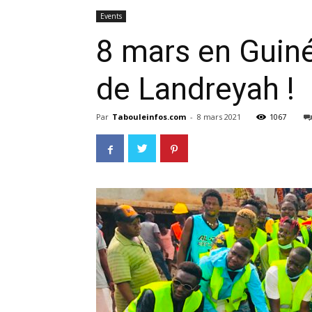
Events
8 mars en Guiné
de Landreyah !
Par
Tabouleinfos.com
-
8 mars 2021
1067