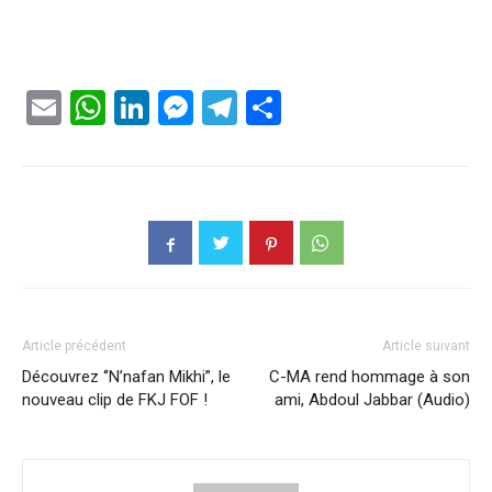
Email
WhatsApp
LinkedIn
Messenger
Telegram
Partager
Article précédent
Article suivant
Découvrez ‘’N’nafan Mikhi’’, le
C-MA rend hommage à son
nouveau clip de FKJ FOF !
ami, Abdoul Jabbar (Audio)