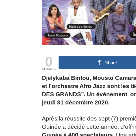
0
Share
SHARES
Djelykaba Bintou, Mousto Camara
et l’orchestre Afro Jazz sont les tê
DES GRANDS’’. Un événement orga
jeudi 31 décembre 2020.
Après la réussite des sept (7) premiè
Guinée a décidé cette année, d’offri
Guinée à 400 spectateurs
. Une éd