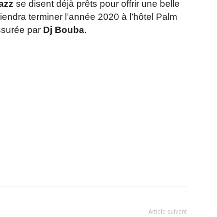
Jazz
se disent déjà prêts pour offrir une belle
iendra terminer l’année 2020 à l’hôtel Palm
ssurée par
Dj Bouba
.
r
am
ager
Article suivant