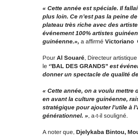
« Cette année est spéciale. Il fallai
plus loin. Ce n’est pas la peine 
plateau très riche avec des artist
événement 100% artistes guinéens 
guinéenne.»,
a affirmé
Victoriano
Pour
Al Souaré
, Directeur artistique
le
‘’BAL DES GRANDS’’
est événem
donner un spectacle de qualité dep
« Cette année, on a voulu mettre 
en avant la culture guinéenne, rais
stratégique pour ajouter l’utile à 
générationnel. »
, a-t-il souligné.
A noter que,
Djelykaba Bintou, Mo