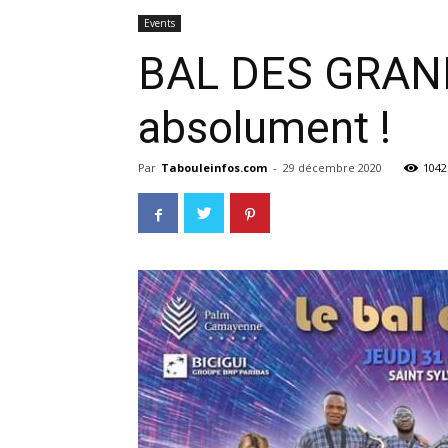
Events
BAL DES GRANDS
absolument !
Par
Tabouleinfos.com
-
29 décembre 2020
1042