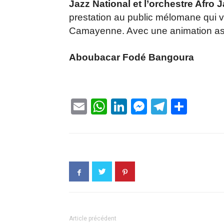
Jazz National et l’orchestre Afro 
prestation au public mélomane qui v
Camayenne. Avec une animation a
Aboubacar Fodé Bangoura
Email
WhatsApp
LinkedIn
Messenge
Telegr
Part
Article précédent