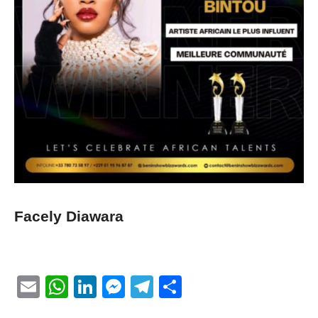
Facely Diawara
Email
WhatsApp
LinkedIn
Messenger
Telegram
Partager