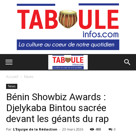
Accueil
News
News
Bénin Showbiz Awards :
Djelykaba Bintou sacrée
devant les géants du rap
Par
L'Equipe de la Rédaction
-
23 mars 2026
488
0