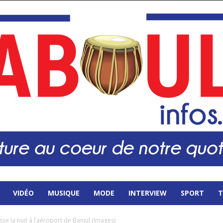
VIDÉO
MUSIQUE
MODE
INTERVIEW
SPORT
T
se la nuit à l’aéroport de Banjul (Images)