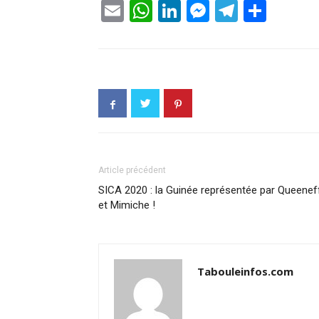
Email
WhatsApp
LinkedIn
Messenge
Telegr
Part
Article précédent
SICA 2020 : la Guinée représentée par Queenef
et Mimiche !
Tabouleinfos.com