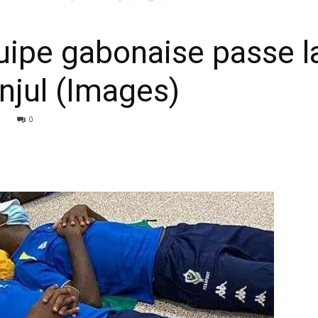
uipe gabonaise passe la
anjul (Images)
0