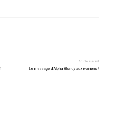
r
am
ager
Article suivant
f
Le message d’Alpha Blondy aux ivoiriens !