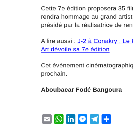
Cette 7e édition proposera 35 fil
rendra hommage au grand artist
présidé par la réalisatrice de re
A lire aussi :
J-2 à Conakry : Le 
Art dévoile sa 7e édition
Cet événement cinématographiq
prochain.
Aboubacar Fodé Bangoura
Email
WhatsApp
LinkedIn
Messenge
Telegr
Part