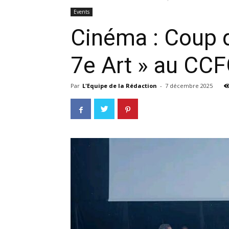
Events
Cinéma : Coup d
7e Art » au CC
Par
L'Equipe de la Rédaction
-
7 décembre 2025