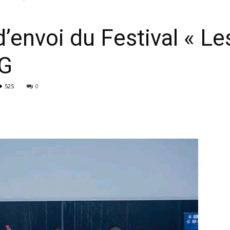
’envoi du Festival « Le
FG
525
0