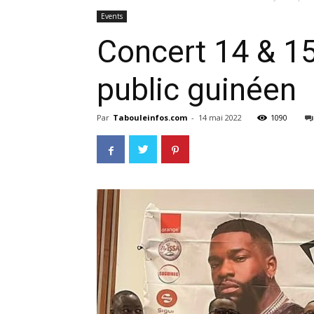
Events
Concert 14 & 15
public guinéen
Par
Tabouleinfos.com
-
14 mai 2022
1090