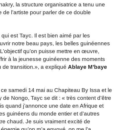
kry, la structure organisatrice a tenu une
e l’artiste pour parler de ce double
ui est Tayc. Il est bien aimé par les
ouvrir notre beau pays, les belles guinéennes
L’objectif qu’on puisse mettre en œuvre,
 offrir à la jeunesse guinéenne des moments
de transition.», a expliqué
Ablaye M’baye
 ce samedi 14 mai au Chapiteau By Issa et le
de Nongo, Tayc se dit : « très content d’être
fois quand j’annonce une date en Afrique et
es guinéens du monde entier et d’autres
re chaud. Je suis vraiment excité de
e énergie qu’on m’a envoyé, on me l’a