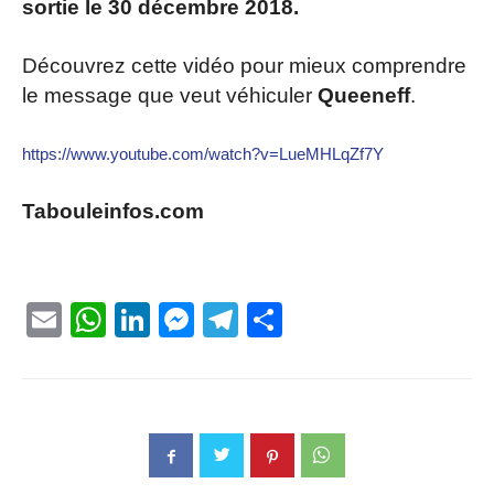
sortie le 30 décembre 2018.
Découvrez cette vidéo pour mieux comprendre
le message que veut véhiculer
Queeneff
.
https://www.youtube.com/watch?v=LueMHLqZf7Y
Tabouleinfos.com
Email
WhatsApp
LinkedIn
Messenger
Telegram
Partager