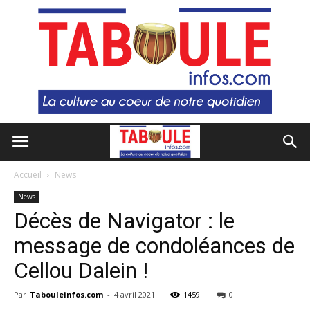
Accueil
News
News
Décès de Navigator : le
message de condoléances de
Cellou Dalein !
Par
Tabouleinfos.com
-
4 avril 2021
1459
0