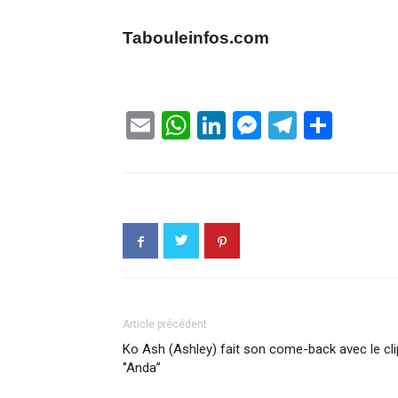
Tabouleinfos.com
Email
WhatsApp
LinkedIn
Messenge
Telegr
Part
Article précédent
Ko Ash (Ashley) fait son come-back avec le cli
‘’Anda’’