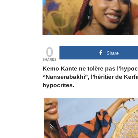
0
Share
SHARES
Kemo Kante ne tolère pas l’hypoc
‘’Nanserabakhi’’, l’héritier de Ker
hypocrites.