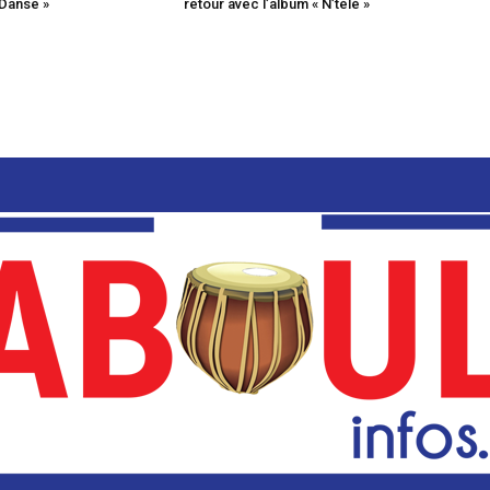
 Danse »
retour avec l’album « N’télé »