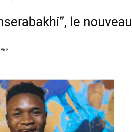
serabakhi’’, le nouvea
0