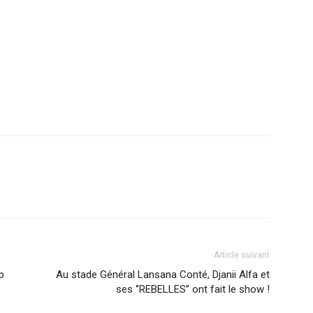
r
am
ager
Article suivant
p
Au stade Général Lansana Conté, Djanii Alfa et
ses ‘’REBELLES’’ ont fait le show !