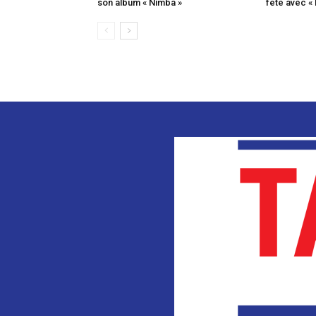
son album « Nimba »
fête avec «