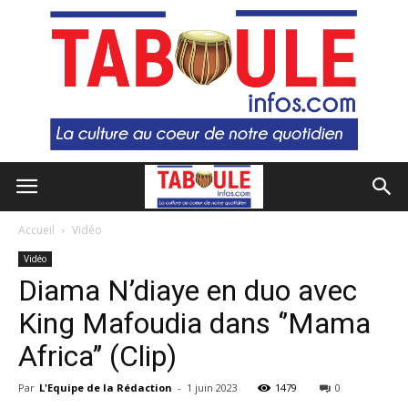
Accueil
Vidéo
Vidéo
Diama N’diaye en duo avec
King Mafoudia dans ‘’Mama
Africa’’ (Clip)
Par
L'Equipe de la Rédaction
-
1 juin 2023
1479
0