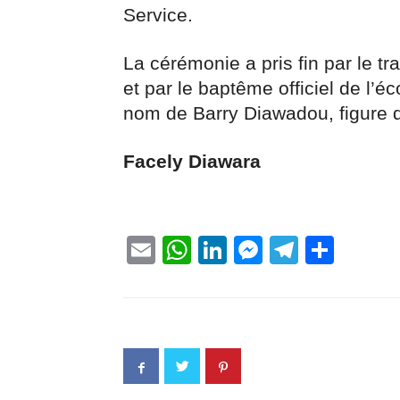
Service.
La cérémonie a pris fin par le t
et par le baptême officiel de l’é
nom de Barry Diawadou, figure 
Facely Diawara
Email
WhatsApp
LinkedIn
Messenge
Telegr
Part