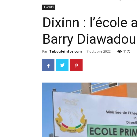
Events
Dixinn : l’école
Barry Diawadou
Par
Tabouleinfos.com
-
7 octobre 2022
1170