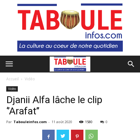
Accueil
Vidéo
Vidéo
Djanii Alfa lâche le clip
‘’Arafat’’
Par
Tabouleinfos.com
-
11 août 2020
1580
0