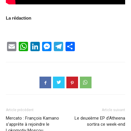
La rédaction
Email
WhatsApp
LinkedIn
Messenger
Telegram
Partager
Article précédent
Article suivant
Mercato : François Kamano
Le deuxième EP d’Atheena
s’apprête à rejoindre le
sortira ce week-end
Lokomotiv Moscou