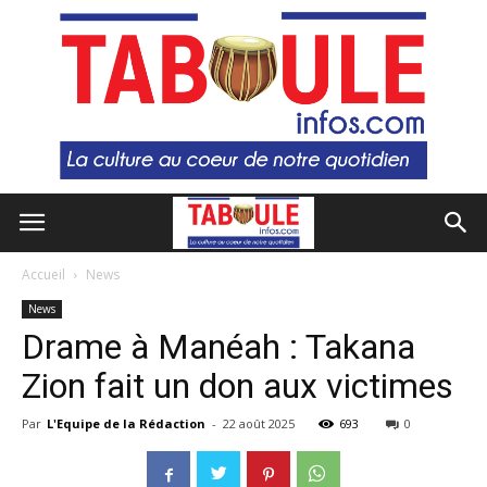
Accueil
News
News
Drame à Manéah : Takana
Zion fait un don aux victimes
Par
L'Equipe de la Rédaction
-
22 août 2025
693
0