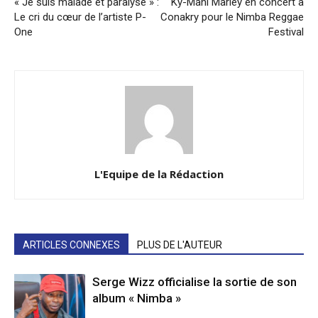
« Je suis malade et paralysé » :
Ky-Mani Marley en concert à
Le cri du cœur de l’artiste P-
Conakry pour le Nimba Reggae
One
Festival
L'Equipe de la Rédaction
ARTICLES CONNEXES
PLUS DE L'AUTEUR
Serge Wizz officialise la sortie de son
album « Nimba »