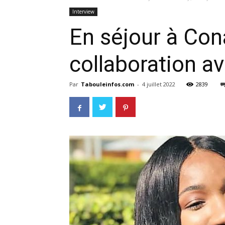
Interview
En séjour à Con
collaboration a
Par
Tabouleinfos.com
-
4 juillet 2022
2839