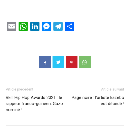
Email
WhatsApp
LinkedIn
Messenger
Telegram
Partager
Article précédent
Article suivant
BET Hip Hop Awards 2021 : le
Page noire : l’artiste kazébo
rappeur franco-guinéen, Gazo
est décédé !
nominé !