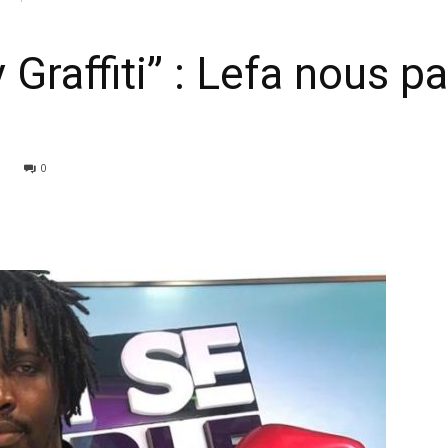
y Graffiti’’ : Lefa nous 
0