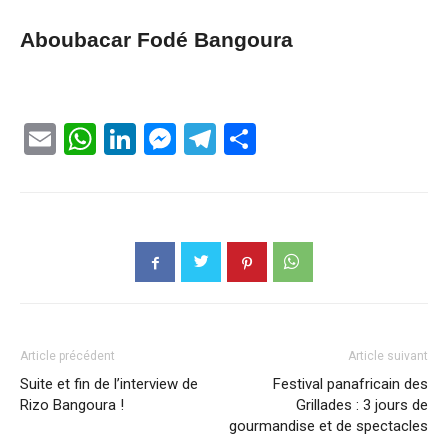
Aboubacar Fodé Bangoura
Email
WhatsApp
LinkedIn
Messenger
Telegram
Partager
Article précédent
Article suivant
Suite et fin de l’interview de
Festival panafricain des
Rizo Bangoura !
Grillades : 3 jours de
gourmandise et de spectacles