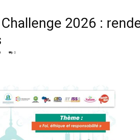
 Challenge 2026 : rend
s
9
0