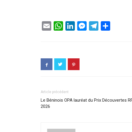
Email
WhatsApp
LinkedIn
Messenge
Telegr
Part
Article précédent
Le Béninois OPA lauréat du Prix Découvertes R
2026