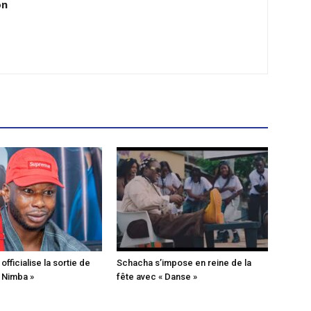
on
fficialise la sortie de
Schacha s’impose en reine de la
« Nimba »
fête avec « Danse »