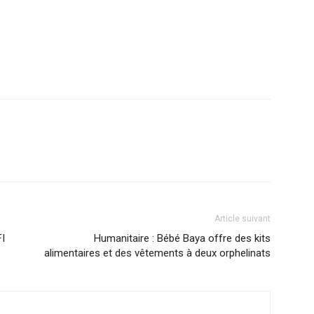
r
am
ager
Article suivant
FI
Humanitaire : Bébé Baya offre des kits
alimentaires et des vêtements à deux orphelinats