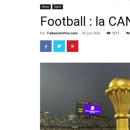
News
Sport
Football : la C
Par
Tabouleinfos.com
-
30 juin 2020
1217