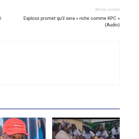
Article suivant
é
Exploss promet qu’il sera « riche comme KPC »
(Audio)