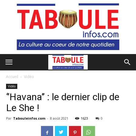
Accueil
Vidéo
Vidéo
‘’Havana’’ : le dernier clip de
Le She !
Par
Tabouleinfos.com
-
8 août 2021
1623
0