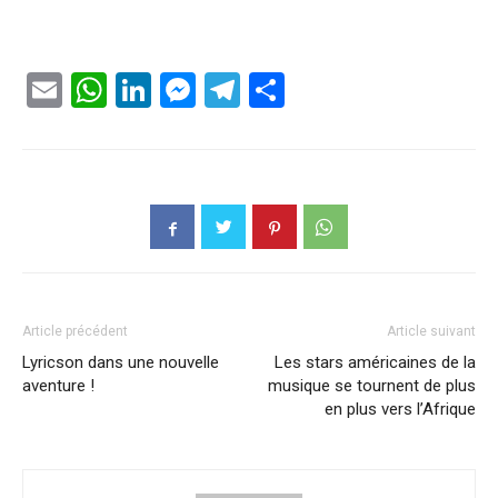
Email
WhatsApp
LinkedIn
Messenger
Telegram
Partager
Article précédent
Article suivant
Lyricson dans une nouvelle
Les stars américaines de la
aventure !
musique se tournent de plus
en plus vers l’Afrique