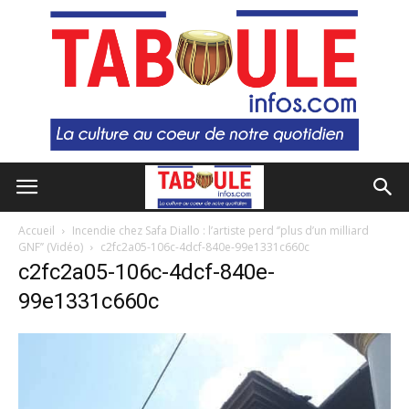
Accueil
Incendie chez Safa Diallo : l’artiste perd ‘’plus d’un milliard
GNF’’ (Vidéo)
c2fc2a05-106c-4dcf-840e-99e1331c660c
c2fc2a05-106c-4dcf-840e-
99e1331c660c