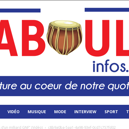
VIDÉO
MUSIQUE
MODE
INTERVIEW
SPORT
T
s d’un milliard GNF’’ (Vidéo)
c8b9a0ba-5aa1-4a98-93ef-0cd7c757fd02