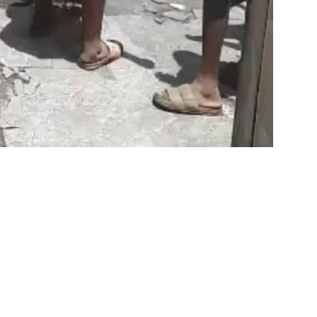
r
am
ager