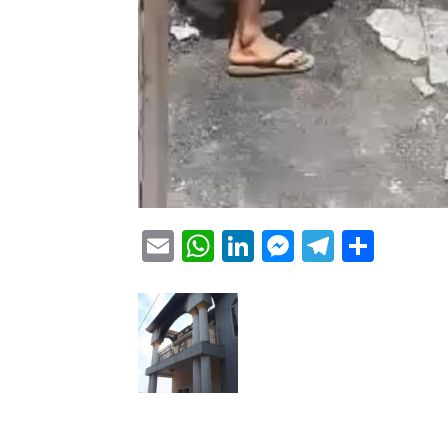
Email
WhatsApp
LinkedIn
Messenge
Telegr
Part