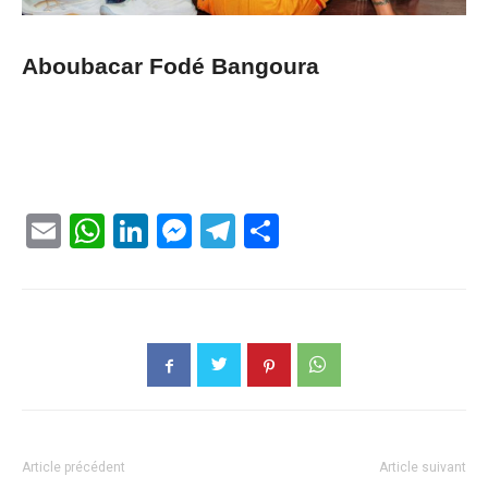
Aboubacar Fodé Bangoura
Email
WhatsApp
LinkedIn
Messenger
Telegram
Partager
Article précédent
Article suivant