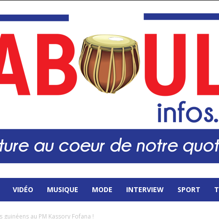
VIDÉO
MUSIQUE
MODE
INTERVIEW
SPORT
T
s guinéens au PM Kassory Fofana !