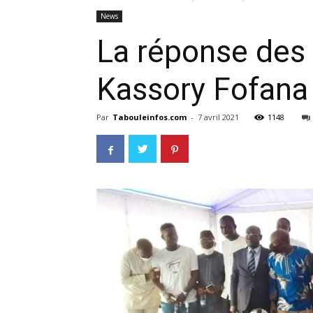
News
La réponse des 
Kassory Fofana 
Par
Tabouleinfos.com
-
7 avril 2021
1148