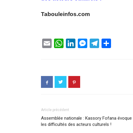
Tabouleinfos.com
Email
WhatsApp
LinkedIn
Messenge
Telegr
Part
Article précédent
Assemblée nationale : Kassory Fofana évoque
les difficultés des acteurs culturels !