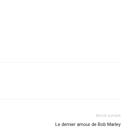
r
am
ager
Article suivant
Le dernier amour de Bob Marley