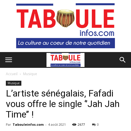
Accueil
Musique
Musique
L’artiste sénégalais, Fafadi
vous offre le single ‘’Jah Jah
Time’’ !
Par
Tabouleinfos.com
-
4 août 2021
2677
0