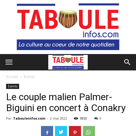
Accueil
Events
Events
Le couple malien Palmer-
Biguini en concert à Conakry
Par
Tabouleinfos.com
-
2 mai 2022
1853
0