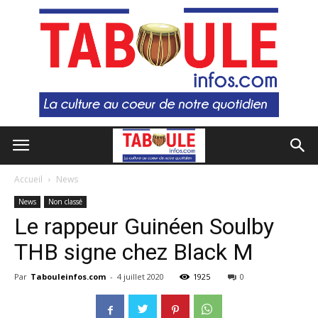
Accueil
News
News
Non classé
Le rappeur Guinéen Soulby
THB signe chez Black M
Par
Tabouleinfos.com
-
4 juillet 2020
1925
0