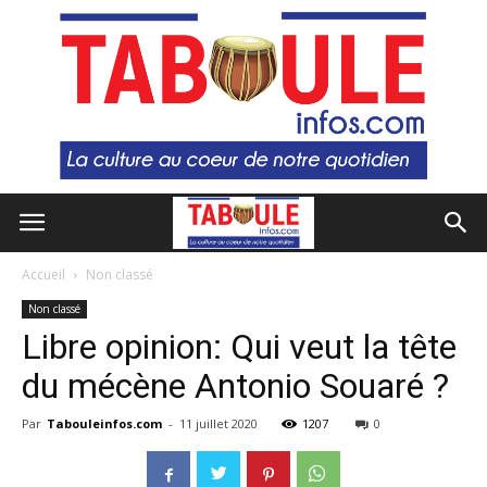
Accueil
Non classé
Non classé
Libre opinion: Qui veut la tête
du mécène Antonio Souaré ?
Par
Tabouleinfos.com
-
11 juillet 2020
1207
0