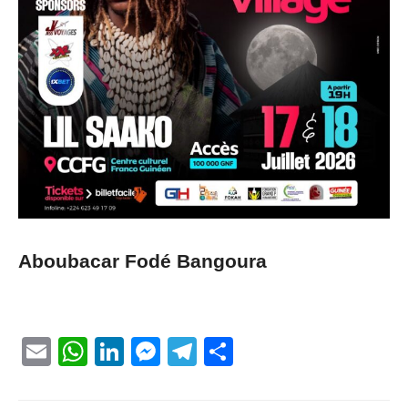
Aboubacar Fodé Bangoura
Email
WhatsApp
LinkedIn
Messenger
Telegram
Partager