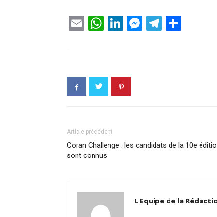
Email
WhatsApp
LinkedIn
Messenge
Telegr
Part
Article précédent
Coran Challenge : les candidats de la 10e éditi
sont connus
L'Equipe de la Rédacti