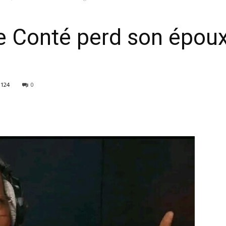
e Conté perd son époux
1124
0