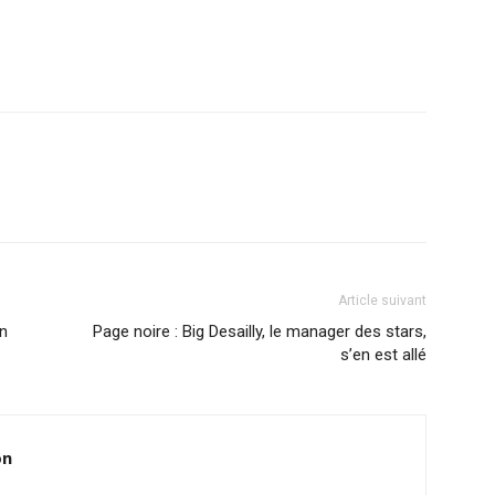
r
am
ager
Article suivant
on
Page noire : Big Desailly, le manager des stars,
s’en est allé
on