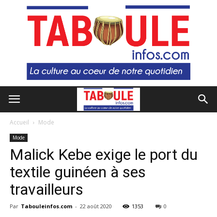
Accueil
Mode
Mode
Malick Kebe exige le port du
textile guinéen à ses
travailleurs
Par
Tabouleinfos.com
-
22 août 2020
1353
0