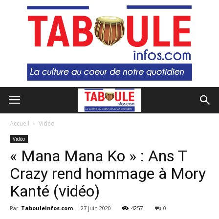
Accueil
Vidéo
Vidéo
« Mana Mana Ko » : Ans T
Crazy rend hommage à Mory
Kanté (vidéo)
Par
Tabouleinfos.com
-
27 juin 2020
4257
0