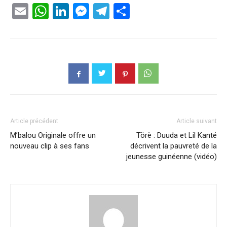
Email
WhatsApp
LinkedIn
Messenger
Telegram
Partager
Article précédent
Article suivant
M’balou Originale offre un
Törè : Duuda et Lil Kanté
nouveau clip à ses fans
décrivent la pauvreté de la
jeunesse guinéenne (vidéo)