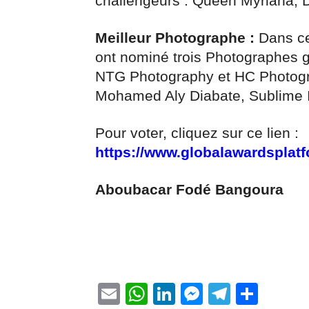
challengeurs : Queen Myriana,
Meilleur Photographe :
Dans cet
ont nominé trois Photographes 
NTG Photography et HC Photogra
Mohamed Aly Diabate, Sublime I
Pour voter, cliquez sur ce lien :
https://www.globalawardsplatf
Aboubacar Fodé Bangoura
Email
WhatsApp
LinkedIn
Messenge
Telegr
Part