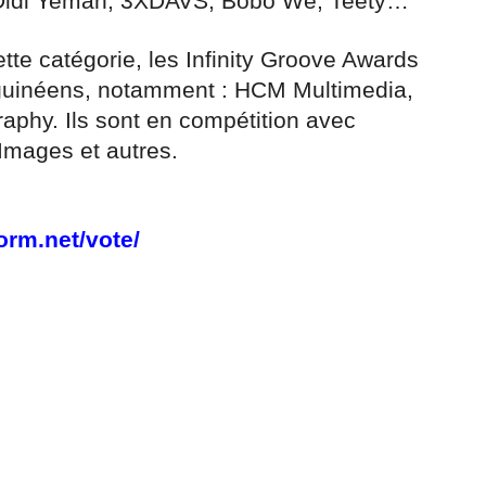
 Didi Yeman, 3XDAVS, Bobo We, Teety…
te catégorie, les Infinity Groove Awards
guinéens, notamment : HCM Multimedia,
phy. Ils sont en compétition avec
mages et autres.
orm.net/vote/
r
am
ager