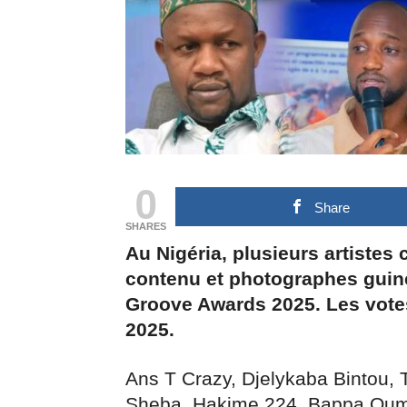
0
Share
SHARES
Au Nigéria, plusieurs artistes
contenu et photographes guiné
Groove Awards 2025. Les votes
2025.
Ans T Crazy, Djelykaba Bintou, 
Sheba, Hakime 224, Bappa Oum