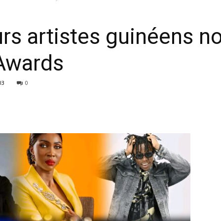
eurs artistes guinéens 
 Awards
03
0