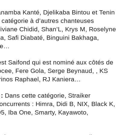
namba Kanté, Djelikaba Bintou et Tenin
 catégorie à d’autres chanteuses
Viviane Chidid, Shan’L, Krys M, Roselyne
, Safi Diabaté, Binguini Bakhaga,
sse…
st Saifond qui est nominé aux côtés de
Kocee, Fere Gola, Serge Beynaud, , KS
rinos Raphael, RJ Kaniera…
:
Dans cette catégorie, Straiker
oncurrents : Himra, Didi B, NIX, Black K,
95, Iba One, Smarty, Kayawoto,