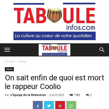
Accueil
News
News
On sait enfin de quoi est mort
le rappeur Coolio
Par
L'Equipe de la Rédaction
-
8 avril 2023
1183
0