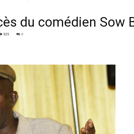
écès du comédien Sow B
925
0