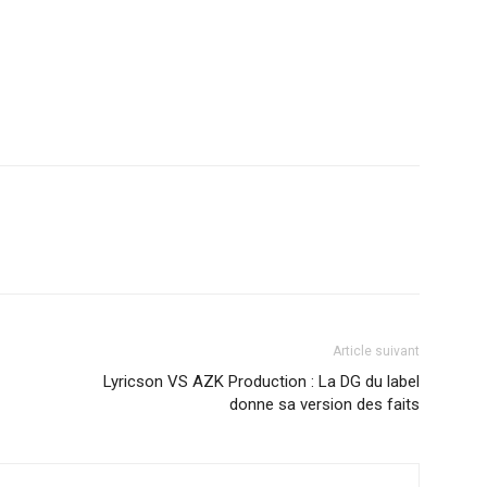
r
am
ager
Article suivant
Lyricson VS AZK Production : La DG du label
donne sa version des faits