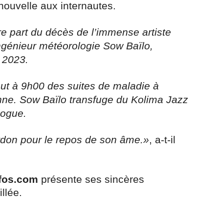
 nouvelle aux internautes.
re part du décès de l’immense artiste
génieur météorologie Sow Baïlo,
 2023.
aut à 9h00 des suites de maladie à
enne. Sow Baïlo transfuge du Kolima Jazz
logue.
ardon pour le repos de son âme.»
, a-t-il
fos.com
présente ses sincères
llée.