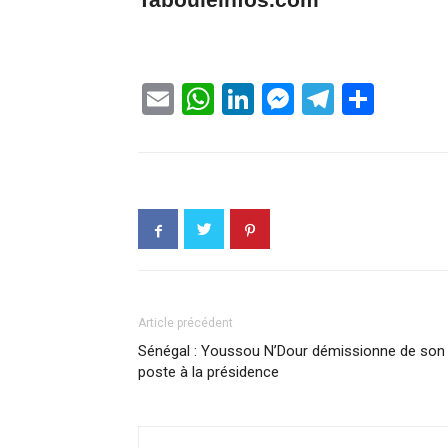
Tabouleinfos.com
Email
WhatsApp
LinkedIn
Messenge
Telegr
Part
Article précédent
Sénégal : Youssou N’Dour démissionne de son
poste à la présidence