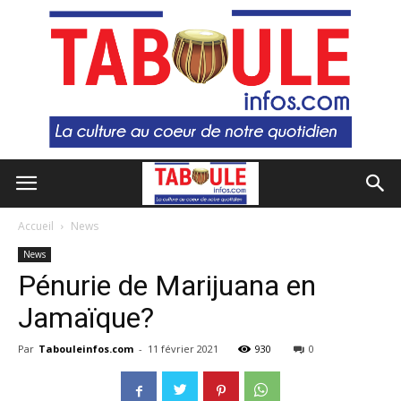
Accueil
News
News
Pénurie de Marijuana en
Jamaïque?
Par
Tabouleinfos.com
-
11 février 2021
930
0