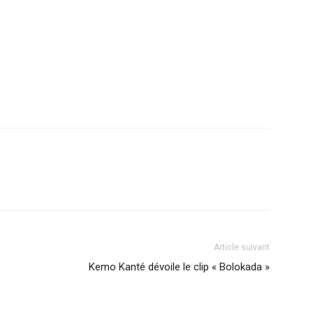
r
am
ager
Article suivant
Kemo Kanté dévoile le clip « Bolokada »