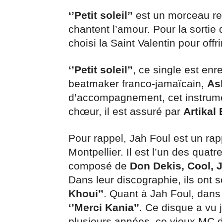
‘’Petit soleil’’
est un morceau reg
chantent l’amour. Pour la sortie
choisi la Saint Valentin pour of
‘’Petit soleil’’
, ce single est enr
beatmaker franco-jamaïcain,
As
d’accompagnement, cet instrume
chœur, il est assuré par
Artikal
Pour rappel, Jah Foul est un rap
Montpellier. Il est l’un des qu
composé de
Don Dekis, Cool, 
Dans leur discographie, ils ont s
Khoui’’
. Quant à Jah Foul, dans 
‘’Merci Kania’’
. Ce disque a vu 
plusieurs années, ce vieux MC 