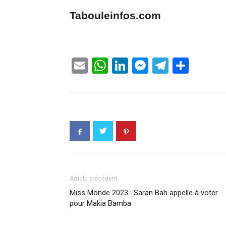
Tabouleinfos.com
Email
WhatsApp
LinkedIn
Messenge
Telegr
Part
Article précédent
Miss Monde 2023 : Saran Bah appelle à voter
pour Makia Bamba