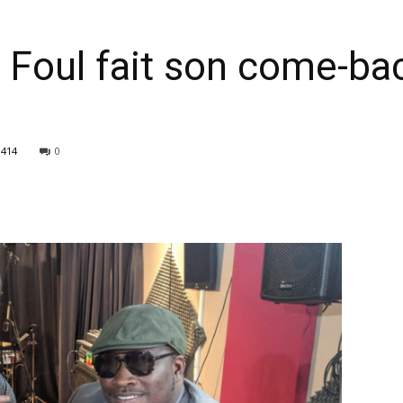
ah Foul fait son come-b
1414
0