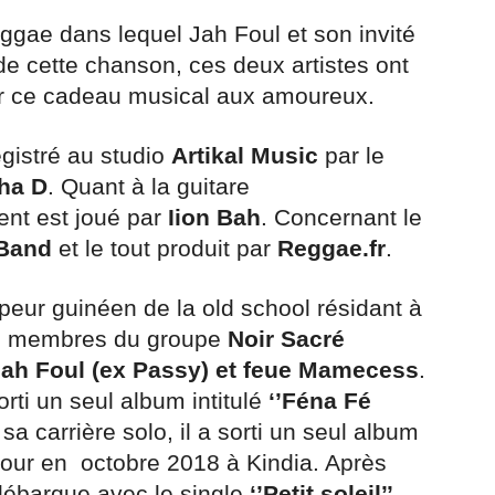
gae dans lequel Jah Foul et son invité
 de cette chanson, ces deux artistes ont
frir ce cadeau musical aux amoureux.
egistré au studio
Artikal Music
par le
ha D
. Quant à la guitare
nt est joué par
Iion Bah
. Concernant le
 Band
et le tout produit par
Reggae.fr
.
peur guinéen de la old school résidant à
atre membres du groupe
Noir Sacré
Jah Foul (ex Passy) et feue Mamecess
.
orti un seul album intitulé
‘’Féna Fé
sa carrière solo, il a sorti un seul album
jour en octobre 2018 à Kindia. Après
débarque avec le single
‘’Petit soleil’’
.