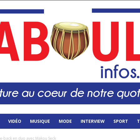
VIDÉO
MUSIQUE
MODE
INTERVIEW
SPORT
T
 come-back en duo avec Makou Seck