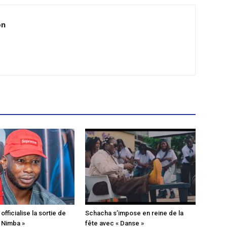
on
fficialise la sortie de
Schacha s’impose en reine de la
« Nimba »
fête avec « Danse »