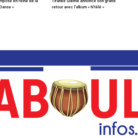
mpose en reine de la
Tiranké Sidimé annonce son grand
 Danse »
retour avec l’album « N’télé »