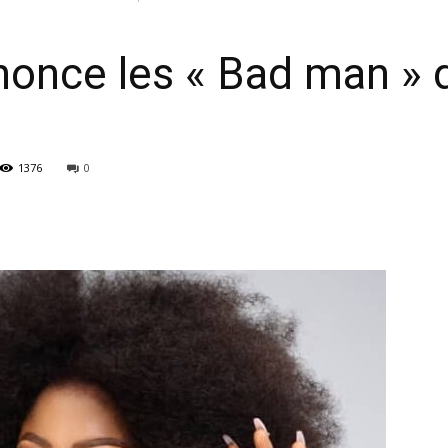
once les « Bad man » 
1376
0