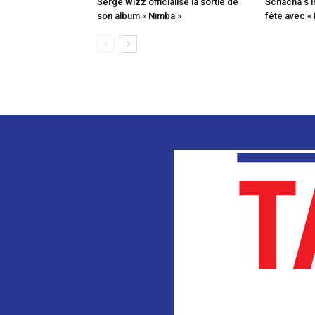
Serge Wizz officialise la sortie de
Schacha s’i
son album « Nimba »
fête avec «