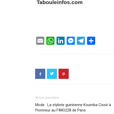
Tabouleinfos.com
Email
WhatsApp
LinkedIn
Messenge
Telegr
Part
Article précédent
Mode : La styliste guinéenne Koumba Cissé à
l’honneur au FIMO228 de Paris