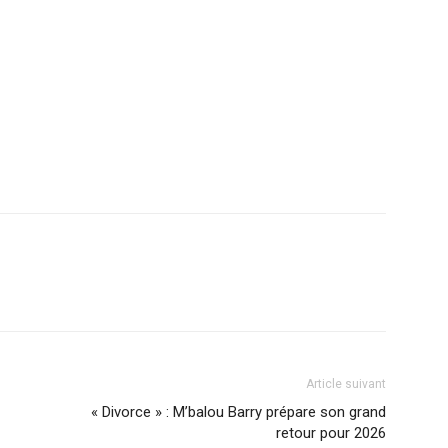
r
am
ager
Article suivant
« Divorce » : M’balou Barry prépare son grand
retour pour 2026