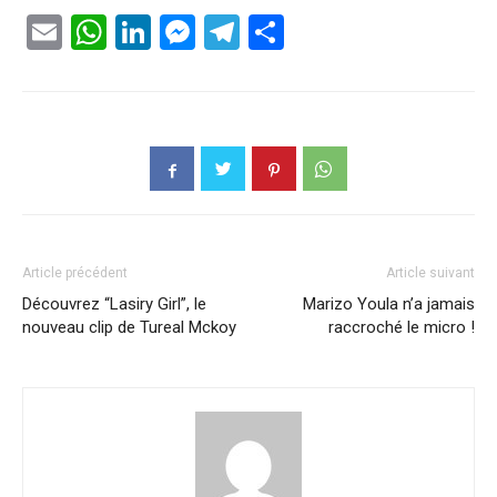
Email
WhatsApp
LinkedIn
Messenger
Telegram
Partager
Article précédent
Article suivant
Découvrez “Lasiry Girl”, le
Marizo Youla n’a jamais
nouveau clip de Tureal Mckoy
raccroché le micro !