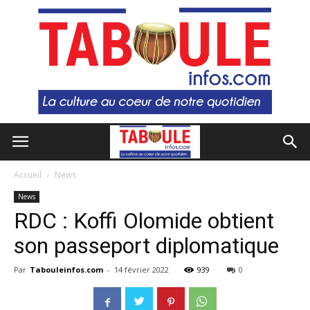
Accueil
News
News
RDC : Koffi Olomide obtient
son passeport diplomatique
Par
Tabouleinfos.com
-
14 février 2022
939
0