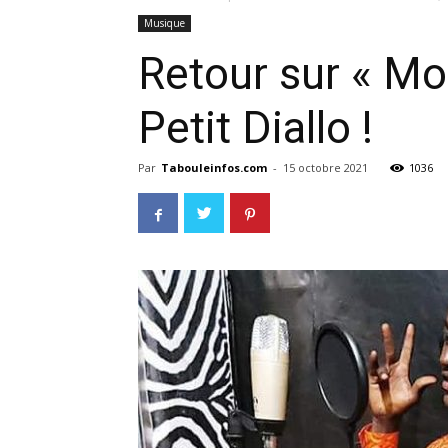
Musique
Retour sur « Moh
Petit Diallo !
Par
Tabouleinfos.com
-
15 octobre 2021
1036