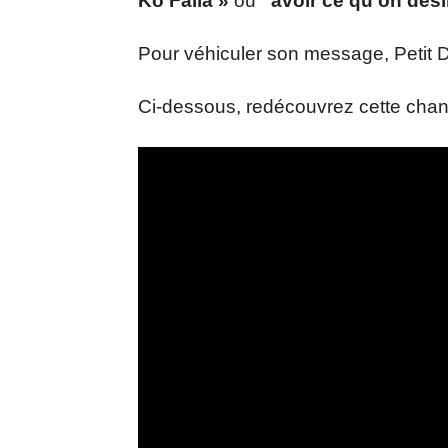
Ko Falla »
ou
‘’avoir ce qu’on désir
Pour véhiculer son message, Petit Di
Ci-dessous, redécouvrez cette cha