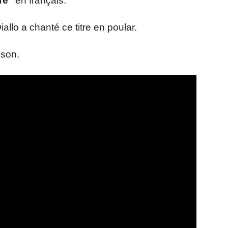
e’’
en français.
allo a chanté ce titre en poular.
nson.