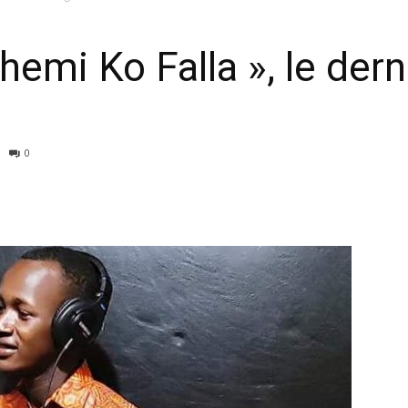
emi Ko Falla », le dern
0