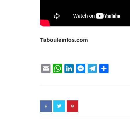
Tabouleinfos.com
Email
WhatsApp
LinkedIn
Messenge
Telegr
Part