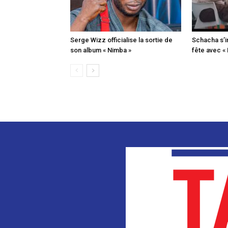
Serge Wizz officialise la sortie de
Schacha s’i
son album « Nimba »
fête avec «