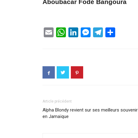
Aboubacar Fodé Bangoura
Email
WhatsApp
LinkedIn
Messenge
Telegr
Part
Article précédent
Alpha Blondy revient sur ses meilleurs souveni
en Jamaïque