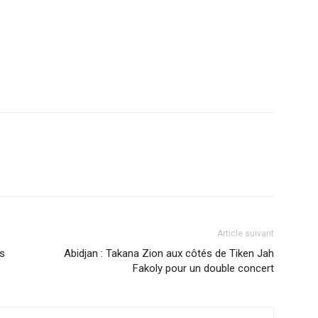
r
am
ager
Article suivant
rs
Abidjan : Takana Zion aux côtés de Tiken Jah
Fakoly pour un double concert