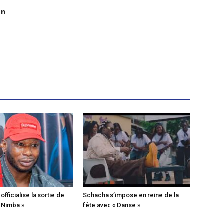
on
fficialise la sortie de
Schacha s’impose en reine de la
« Nimba »
fête avec « Danse »