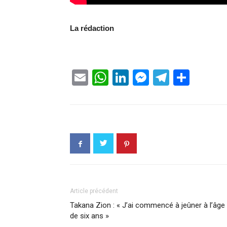
La rédaction
Email
WhatsApp
LinkedIn
Messenge
Telegr
Part
Article précédent
Takana Zion : « J’ai commencé à jeûner à l’âge
de six ans »