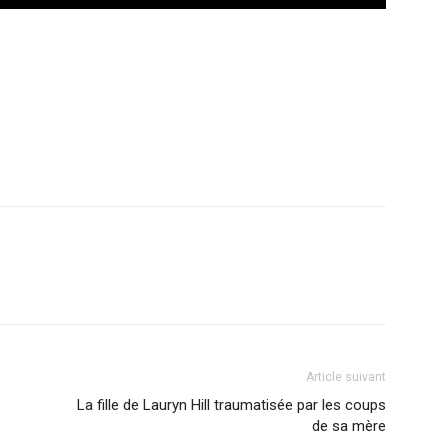
r
am
ager
Article suivant
La fille de Lauryn Hill traumatisée par les coups
de sa mère