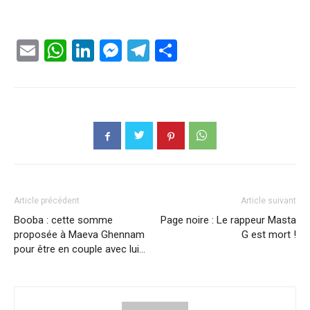
Email
WhatsApp
LinkedIn
Messenger
Telegram
Partager
Article précédent
Article suivant
Booba : cette somme
Page noire : Le rappeur Masta
proposée à Maeva Ghennam
G est mort !
pour être en couple avec lui…