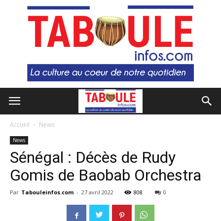
Accueil
News
News
Sénégal : Décès de Rudy
Gomis de Baobab Orchestra
Par
Tabouleinfos.com
-
27 avril 2022
808
0