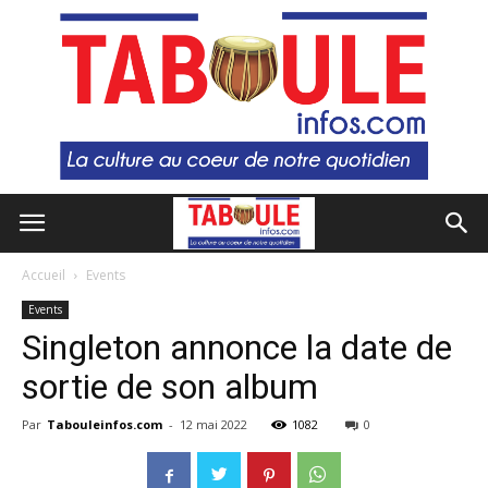
Accueil
Events
Events
Singleton annonce la date de
sortie de son album
Par
Tabouleinfos.com
-
12 mai 2022
1082
0