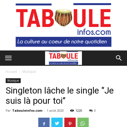
Accueil
Musique
Musique
Singleton lâche le single ‘’Je
suis là pour toi’’
Par
Tabouleinfos.com
-
1 août 2020
1220
0