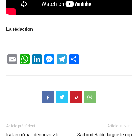
La rédaction
Email
WhatsApp
LinkedIn
Messenger
Telegram
Partager
Article précédent
Article suivant
Irafan m’ma : découvrez le
Saïfond Baldé largue le clip