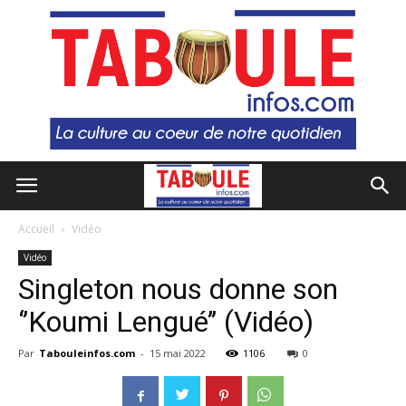
Accueil
Vidéo
Vidéo
Singleton nous donne son
‘’Koumi Lengué’’ (Vidéo)
Par
Tabouleinfos.com
-
15 mai 2022
1106
0