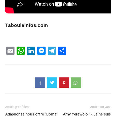
Tabouleinfos.com
Email
WhatsApp
LinkedIn
Messenger
Telegram
Partager
Article précédent
Article suivant
Adaphonse nous offre ‘’Döma’’
Amy Yerewolo : « Je ne suis