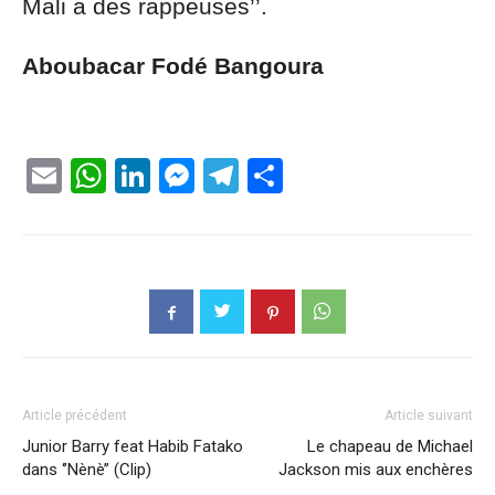
Mali a des rappeuses’’.
Aboubacar Fodé Bangoura
Email
WhatsApp
LinkedIn
Messenger
Telegram
Partager
Article précédent
Article suivant
Junior Barry feat Habib Fatako
Le chapeau de Michael
dans ‘’Nènè’’ (Clip)
Jackson mis aux enchères